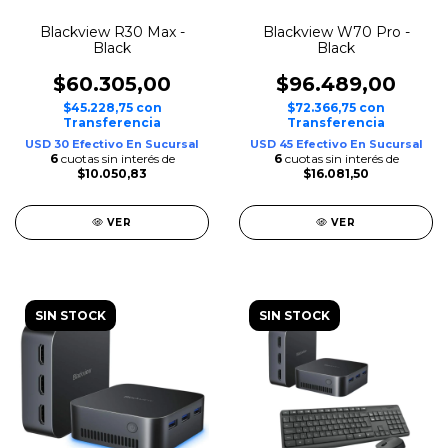
Blackview R30 Max -
Blackview W70 Pro -
Black
Black
$60.305,00
$96.489,00
$45.228,75
con
$72.366,75
con
Transferencia
Transferencia
USD 30 Efectivo En Sucursal
USD 45 Efectivo En Sucursal
6
cuotas sin interés de
6
cuotas sin interés de
$10.050,83
$16.081,50
VER
VER
SIN STOCK
SIN STOCK