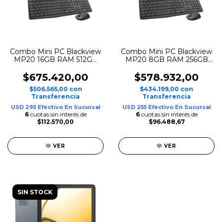
Combo Mini PC Blackview
Combo Mini PC Blackview
MP20 16GB RAM 512GB
MP20 8GB RAM 256GB
SSD + Kit Teclado y
SSD + Kit Teclado y
Mouse Logitech
Mouse Logitech
$675.420,00
$578.932,00
Inalámbrico
Inalámbrico
$506.565,00
con
$434.199,00
con
Transferencia
Transferencia
USD 295 Efectivo En Sucursal
USD 255 Efectivo En Sucursal
6
cuotas sin interés de
6
cuotas sin interés de
$112.570,00
$96.488,67
VER
VER
SIN STOCK