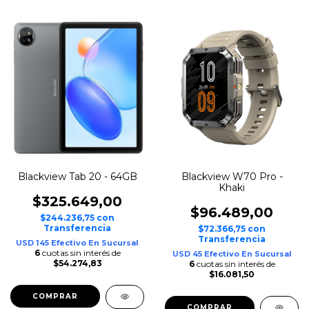
Blackview Tab 20 - 64GB
Blackview W70 Pro -
Khaki
$325.649,00
$96.489,00
$244.236,75
con
Transferencia
$72.366,75
con
Transferencia
USD 145 Efectivo En Sucursal
6
cuotas sin interés de
USD 45 Efectivo En Sucursal
$54.274,83
6
cuotas sin interés de
$16.081,50