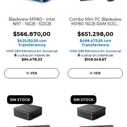
Blackview MP80 - Intel
Combo Mini PC Blackview
N97 - 16GB - 512GB
MP80 16GB RAM 512GB
SSD + Kit Teclado y
Mouse Logitech
$566.870,00
$651.298,00
Inalámbrico
$425.152,50
con
$488.473,50
con
Transferencia
Transferencia
USD 250 Efectivo En Sucursal
USD 285 Efectivo En Sucursal
6
cuotas sin interés de
6
cuotas sin interés de
$94.478,33
$108.549,67
VER
VER
SIN STOCK
SIN STOCK