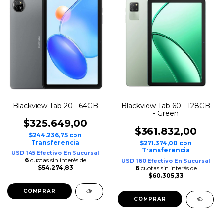
Blackview Tab 20 - 64GB
Blackview Tab 60 - 128GB
- Green
$325.649,00
$361.832,00
$244.236,75
con
Transferencia
$271.374,00
con
Transferencia
USD 145 Efectivo En Sucursal
6
cuotas sin interés de
USD 160 Efectivo En Sucursal
$54.274,83
6
cuotas sin interés de
$60.305,33