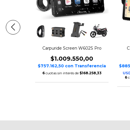
02 Wireless
Carpuride Screen W602S Pro
C
$1.009.550,00
,00
$757.162,50
con
Transferencia
$885
ansferencia
USD
6
cuotas sin interés de
$168.258,33
n Sucursal
6
c
123.929,67