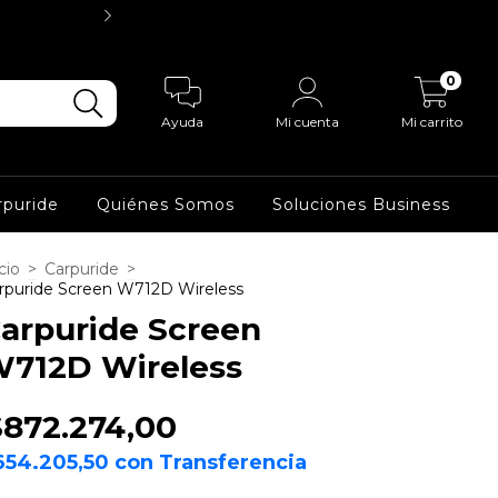
SOMOS IMPORTADORES
0
Ayuda
Mi cuenta
Mi carrito
rpuride
Quiénes Somos
Soluciones Business
cio
>
Carpuride
>
rpuride Screen W712D Wireless
arpuride Screen
712D Wireless
$872.274,00
654.205,50
con
Transferencia