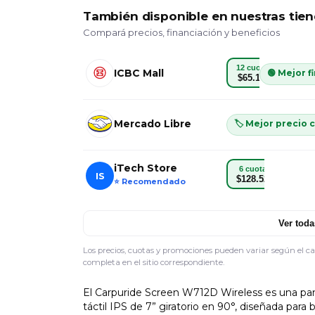
También disponible en nuestras tien
Compará precios, financiación y beneficios
12 cuotas
ICBC Mall
🟢 Mejor f
$65.130
Contado
3 cuo
Mercado Libre
🏷️ Mejor precio
$708.667
$267.
iTech Store
6 cuotas
IS
$128.523
⭐ Recomendado
Ver toda
Los precios, cuotas y promociones pueden variar según el c
completa en el sitio correspondiente.
El Carpuride Screen W712D Wireless es una pan
táctil IPS de 7” giratorio en 90°, diseñada par