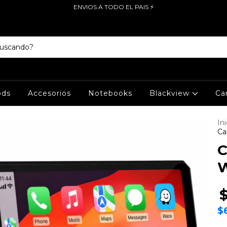
ENVIOS A TODO EL PAIS ⚡
ods
Accesorios
Notebooks
Blackview
Ca
Ini
Ca
C
W
$