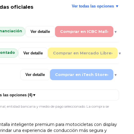
das oficiales
Ver todas las opciones ▼
inanciación
Comprar en ICBC Mall
›
▾
Ver detalle
tas
6 cuotas
9 cuotas
12 cuotas
 contado
Comprar en Mercado Libre
›
▾
Ver detalle
468
$145.379
$105.997
$87.070
Comprar en iTech Store
›
▾
Ver detalle
s las opciones (4)
▼
anal, entidad bancaria y medio de pago seleccionado. La compra se
talla inteligente premium para motocicletas con display
a brindar una experiencia de conducción más segura y