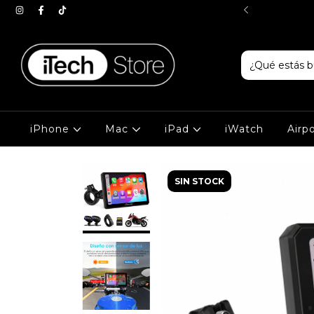
AS EN GOOGLE ⭐⭐⭐⭐⭐
iPhone
Mac
iPad
iWatch
Airp
SIN STOCK