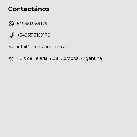
Contactános
5493513159179
+5493513159179
info@itechstore.com.ar
Luis de Tejeda 4051, Córdoba, Argentina