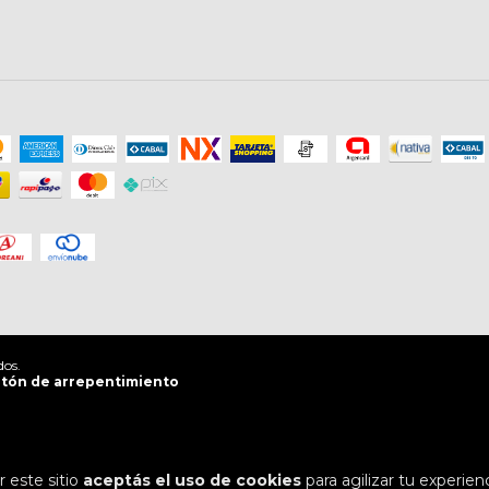
dos.
tón de arrepentimiento
 este sitio
aceptás el uso de cookies
para agilizar tu experien