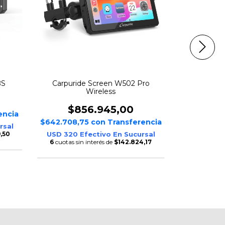
BS
Carpuride Screen W502 Pro
Carpuri
Wireless
$1.
$856.945,00
encia
$850.134,
$642.708,75
con
Transferencia
rsal
USD 420 E
,50
USD 320 Efectivo En Sucursal
6
cuotas si
6
cuotas sin interés de
$142.824,17