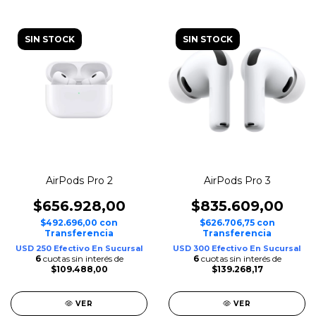
SIN STOCK
SIN STOCK
AirPods Pro 2
AirPods Pro 3
$656.928,00
$835.609,00
$492.696,00
con
$626.706,75
con
Transferencia
Transferencia
USD 250 Efectivo En Sucursal
USD 300 Efectivo En Sucursal
6
cuotas sin interés de
6
cuotas sin interés de
$109.488,00
$139.268,17
VER
VER