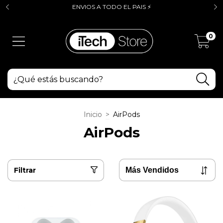
ENVIOS A TODO EL PAIS ⚡
0
Inicio
>
AirPods
AirPods
Filtrar